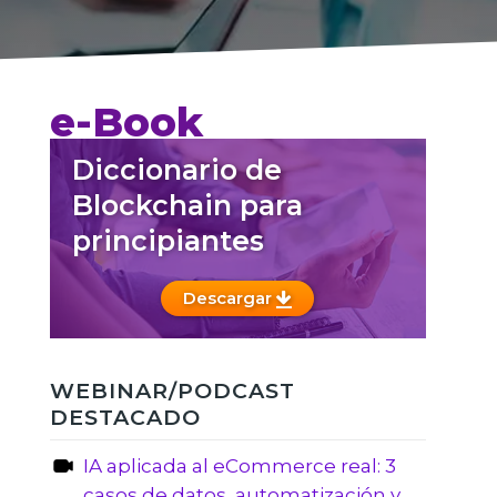
e-Book
Diccionario de
Blockchain para
principiantes
Descargar
WEBINAR/PODCAST
DESTACADO
IA aplicada al eCommerce real: 3
casos de datos, automatización y