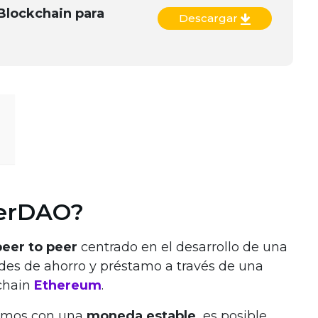
Blockchain para
Descargar
kerDAO?
peer to peer
centrado en el desarrollo de una
ades de ahorro y préstamo a través de una
kchain
Ethereum
.
tamos con una
moneda estable,
es posible