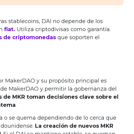
tras stablecoins, DAI no depende de los
en
fiat.
Utiliza criptodivisas como garantía.
ts de criptomonedas
que soporten el
r MakerDAO y su propósito principal es
I de MakerDAO y permitir la gobernanza del
 de MKR toman decisiones clave sobre el
istema
.
a o se quema dependiendo de lo cerca que
tadounidense.
La creación de nuevos MKR
I
. Si el DAI se mantiene estable, se queman