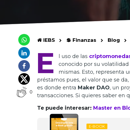
IEBS
💲 Finanzas
Blog
E
l uso de las
criptomoneda
conocido por su volatilidad 
mismas. Esto, representa 
préstamos pues, el valor que se da,
es donde entra
Maker DAO
, un pr
0
transacciones. Si quieres saber en q
Te puede interesar:
Master en Bl
E-BOOK