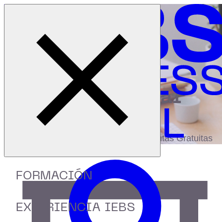
Cerrar menú
Inicio
|
Recursos
|
Informe Adaptación Digital 2021
digital
biblioteca
Accede a más de 150 Recursos, Guías,
eBooks,Plantillas, Estudios y Herramientas Gratuitas
FORMACIÓN
EXPERIENCIA IEBS