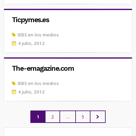
on
Ticpymes.es
IEBS en los medios
Posted
4 julio, 2012
on
The-emagazine.com
IEBS en los medios
Posted
4 julio, 2012
on
Paginación
PAGE
PAGE
PAGE
NEXT
1
2
…
5
PAGE
de