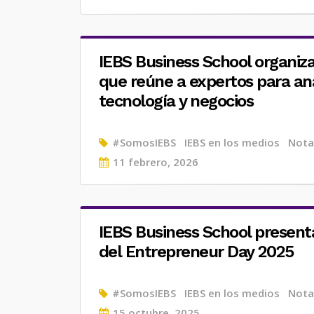
on
IEBS Business School organiz
que reúne a expertos para ana
tecnología y negocios
#SomosIEBS
IEBS en los medios
Nota
Posted
11 febrero, 2026
on
IEBS Business School present
del Entrepreneur Day 2025
#SomosIEBS
IEBS en los medios
Nota
Posted
15 octubre, 2025