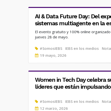
AI & Data Future Day: Del exp
sistemas multiagente en la 
El evento gratuito y 100% online organizado
jueves 28 de mayo.
#SomosIEBS
IEBS en los medios
Nota
Posted
19 mayo, 2026
on
Women in Tech Day celebra su
líderes que están impulsando 
#SomosIEBS
IEBS en los medios
Nota
Posted
12 marzo, 2026