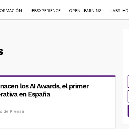
FORMACIÓN
IEBSXPERIENCE
OPEN LEARNING
LABS I+D
s
: nacen los AI Awards, el primer
erativa en España
s de Prensa