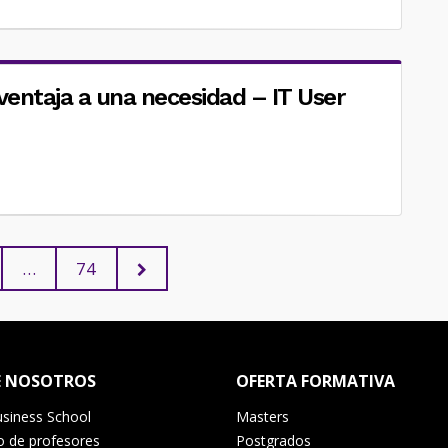
 ventaja a una necesidad – IT User
Paginación
GE
PAGE
NEXT
…
74
PAGE
de
entradas
E NOSOTROS
OFERTA FORMATIVA
siness School
Masters
o de profesores
Postgrados