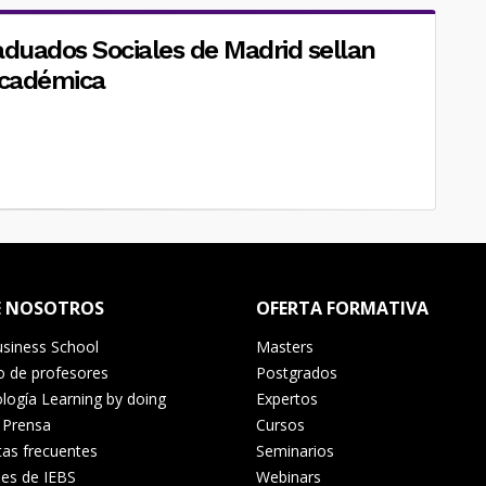
raduados Sociales de Madrid sellan
académica
E NOSOTROS
OFERTA FORMATIVA
siness School
Masters
o de profesores
Postgrados
ogía Learning by doing
Expertos
 Prensa
Cursos
as frecuentes
Seminarios
es de IEBS
Webinars