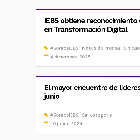
IEBS obtiene reconocimiento
en Transformación Digital
#SomosIEBS
Notas de Prensa
Sin cat
Posted
4 diciembre, 2025
on
El mayor encuentro de líderes 
junio
#SomosIEBS
Sin categoría
Posted
10 junio, 2024
on