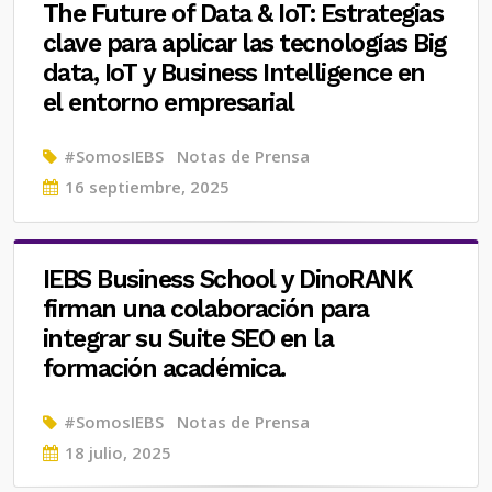
The Future of Data & IoT: Estrategias
clave para aplicar las tecnologías Big
data, IoT y Business Intelligence en
el entorno empresarial
#SomosIEBS
Notas de Prensa
Posted
16 septiembre, 2025
on
IEBS Business School y DinoRANK
firman una colaboración para
integrar su Suite SEO en la
formación académica.
#SomosIEBS
Notas de Prensa
Posted
18 julio, 2025
on