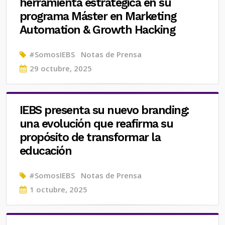
herramienta estratégica en su
programa Máster en Marketing
Automation & Growth Hacking
#SomosIEBS
Notas de Prensa
Posted
29 octubre, 2025
on
IEBS presenta su nuevo branding:
una evolución que reafirma su
propósito de transformar la
educación
#SomosIEBS
Notas de Prensa
Posted
1 octubre, 2025
on