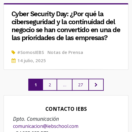
Cyber Security Day: ¿Por qué la
ciberseguridad y la continuidad del
negocio se han convertido en una de
las prioridades de las empresas?
#SomosIEBS
Notas de Prensa
Posted
14 julio, 2025
on
Paginación
PAGE
PAGE
PAGE
NEXT
1
2
…
27
PAGE
de
CONTACTO IEBS
entradas
Dpto. Comunicación
comunicacion@iebschool.com