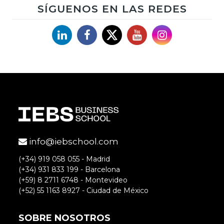
SÍGUENOS EN LAS REDES
sus lineamientos para realmente innovar.
Eso haré en mi empresa, sobre todo en mi
Linkedin
Facebook
X
YouTube
Instagram
franquicia. Gracias
Accede para responder
Pascual Parada Torralba
info@iebschool.com
Buenos días Luis, desde luego es una
(+34) 919 058 055 - Madrid
herramienta más para buscar la
(+34) 931 833 199 - Barcelona
(+59) 8 2711 6748 - Montevideo
innovación, y por consiguiente, para
(+52) 55 1163 8927 - Ciudad de México
crecer generando valor. Además, las
empresas se pueden iniciar en este
SOBRE NOSOTROS