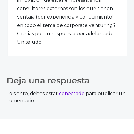
innovación de éstas empresas, si los
consultores externos son los que tienen
ventaja (por experiencia y conocimiento)
en todo el tema de corporate venturing?
Gracias por tu respuesta por adelantado.
Un saludo.
Accede para responder
Deja una respuesta
Luis Álvarez Zamora
Lo siento, debes estar
conectado
para publicar un
comentario.
No cbe duda que el Corporate Venturing
será la espina dorsal para crecer. Es
ampliamente recomendado apegarse a