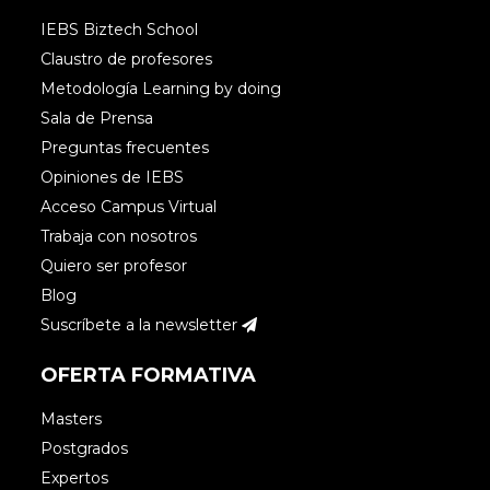
tipo de estrategias con una inversión
IEBS Biztech School
realmente baja o nula, es un tema de
Claustro de profesores
actitud, y no de presupuesto.
Metodología Learning by doing
Suerte con tu proyecto!!
Sala de Prensa
Preguntas frecuentes
Opiniones de IEBS
Acceso Campus Virtual
Trabaja con nosotros
Pascual Parada Torralba
Quiero ser profesor
Blog
Suscríbete a la newsletter
Hola Rodrigo,
OFERTA FORMATIVA
Justamente estoy escribiendo un nuevo
artículo sobre este tema, analizando
Masters
cómo encaja la Open Innovation y el
Postgrados
Corporate Venturing en el sistema
Expertos