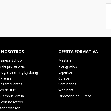
E NOSOTROS
OFERTA FORMATIVA
siness School
Masters
o de profesores
Postgrados
ogía Learning by doing
Expertos
 Prensa
Cursos
as frecuentes
Seminarios
es de IEBS
Webinars
 Campus Virtual
Directorio de Cursos
a con nosotros
ser profesor