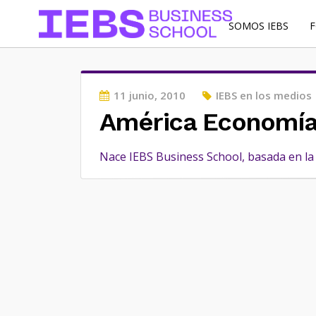
SOMOS IEBS
Posted
11 junio, 2010
IEBS en los medios
on
América Economí
Nace IEBS Business School, basada en la