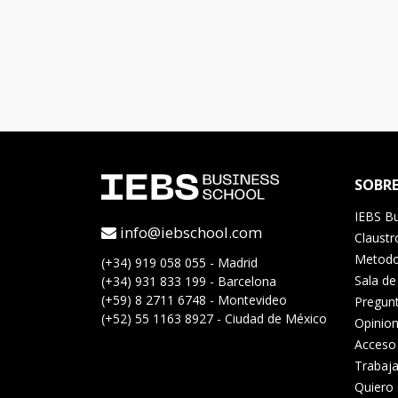
SOBR
IEBS Bu
info@iebschool.com
Claustr
Metodol
(+34) 919 058 055 - Madrid
Sala de
(+34) 931 833 199 - Barcelona
(+59) 8 2711 6748 - Montevideo
Pregunt
(+52) 55 1163 8927 - Ciudad de México
Opinion
Acceso
Trabaj
Quiero 