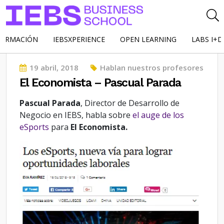
FORMACIÓN
IEBSXPERIENCE
OPEN LEARNING
LABS I+D
Posted
19 abril, 2018
Hablan nuestros profesores
on
El Economista – Pascual Parada
Pascual Parada
, Director de Desarrollo de
Negocio en IEBS, habla sobre
el auge de los
eSports
para
El Economista.