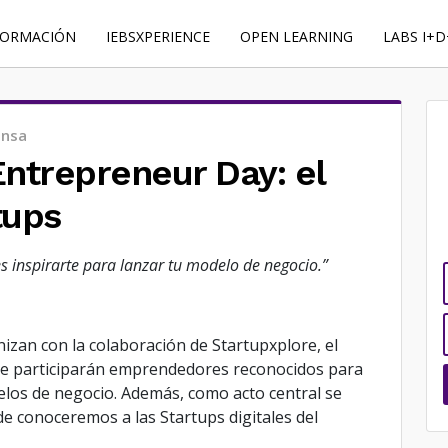
FORMACIÓN
IEBSXPERIENCE
OPEN LEARNING
LABS I+D
ensa
Entrepreneur Day: el
tups
s inspirarte para lanzar tu modelo de negocio.”
zan con la colaboración de Startupxplore, el
de participarán emprendedores reconocidos para
delos de negocio. Además, como acto central se
de conoceremos a las Startups digitales del