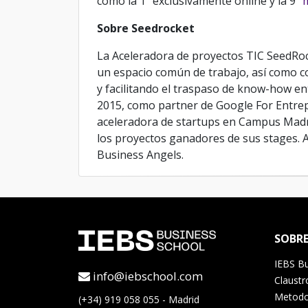
como la 1ª exclusivamente
online y la 9ª
m
Sobre Seedrocket
La Aceleradora de proyectos TIC SeedRoc
un espacio común de trabajo, así como co
y facilitando el traspaso de know-how e
2015, como partner de Google For Entrep
aceleradora de startups en Campus Madr
los proyectos ganadores de sus stages. 
Business Angels.
SOBR
IEBS Bu
info@iebschool.com
Claustr
Metodol
(+34) 919 058 055 - Madrid