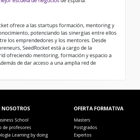
ejor escuela de negocios
de España.
ket ofrece a las startups formación, mentoring y
nocimiento, potenciando las sinergias entre ellos
ntre los emprendedores y los mentores. Desde
reneurs, SeedRocket está a cargo de la
id ofreciendo mentoring, formación y espacio a
Además de dar acceso a una amplia red de
E NOSOTROS
OFERTA FORMATIVA
siness School
Masters
o de profesores
Postgrados
ogía Learning by doing
Expertos