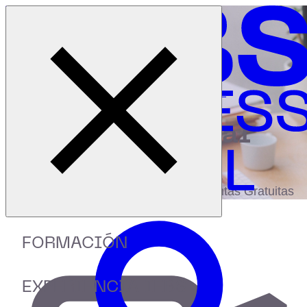
Cerrar menú
Inicio
|
Recursos
|
Employer Branding: cómo atraer talento
digital
biblioteca
Accede a más de 150 Recursos, Guías,
eBooks,Plantillas, Estudios y Herramientas Gratuitas
FORMACIÓN
EXPERIENCIA IEBS