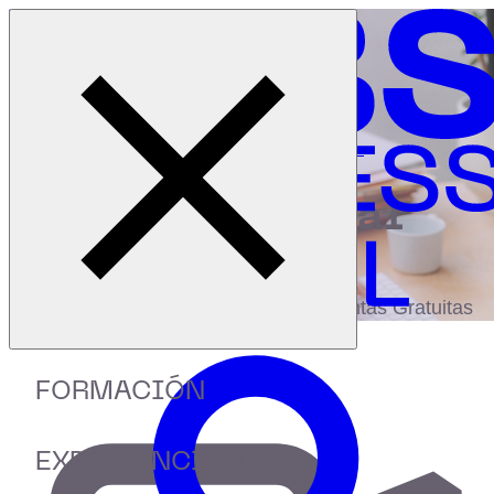
Cerrar menú
Inicio
|
Recursos
|
Employer Branding: cómo atraer talento
digital
biblioteca
Accede a más de 150 Recursos, Guías,
eBooks,Plantillas, Estudios y Herramientas Gratuitas
FORMACIÓN
EXPERIENCIA IEBS