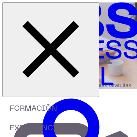
Cerrar menú
Inicio
|
Recursos
|
Employer Branding: cómo atraer talento
digital
biblioteca
Accede a más de 150 Recursos, Guías,
eBooks,Plantillas, Estudios y Herramientas Gratuitas
FORMACIÓN
EXPERIENCIA IEBS