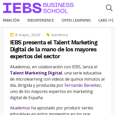
FORMACIÓN
IEBSXPERIENCE
OPEN LEARNING
LABS I+D
Posted
8 mayo, 2020
Genérico
on
IEBS presenta el Talent Marketing
Digital de la mano de los mayores
expertos del sector
Akademus, en colaboración con IEBS, lanza el
Talent Marketing Digital
, una serie educativa
de microlearning con vídeos de quince minutos al
día, dirigida y producida por
Fernando Beneitez
,
uno de los mayores expertos en marketing
digital de España.
Akademus
ha apostado por producir series
educativas en estos momentos en los que