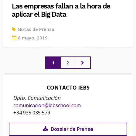
Las empresas fallan a la hora de
aplicar el Big Data
Notas de Prensa
Posted
8 mayo, 2019
on
Paginación
PAGE
PAGE
NEXT
1
2
PAGE
de
CONTACTO IEBS
entradas
Dpto. Comunicación
comunicacion@iebschool.com
+34 935 035 579
Dossier de Prensa