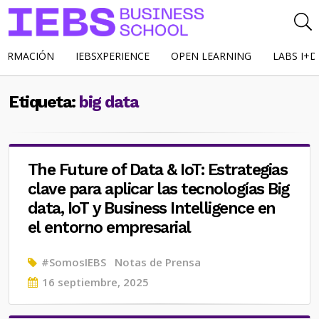
FORMACIÓN
IEBSXPERIENCE
OPEN LEARNING
LABS I+D
Etiqueta:
big data
The Future of Data & IoT: Estrategias
clave para aplicar las tecnologías Big
data, IoT y Business Intelligence en
el entorno empresarial
#SomosIEBS
Notas de Prensa
Posted
16 septiembre, 2025
on