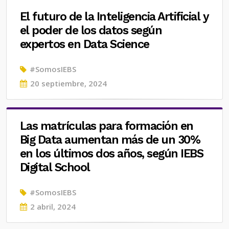
El futuro de la Inteligencia Artificial y
el poder de los datos según
expertos en Data Science
#SomosIEBS
Posted
20 septiembre, 2024
on
Las matrículas para formación en
Big Data aumentan más de un 30%
en los últimos dos años, según IEBS
Digital School
#SomosIEBS
Posted
2 abril, 2024
on