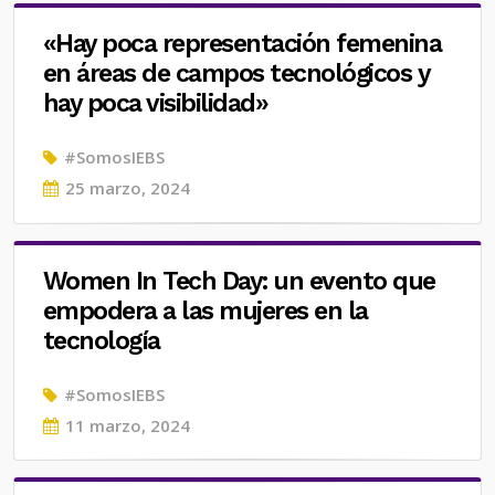
«Hay poca representación femenina
en áreas de campos tecnológicos y
hay poca visibilidad»
#SomosIEBS
Posted
25 marzo, 2024
on
Women In Tech Day: un evento que
empodera a las mujeres en la
tecnología
#SomosIEBS
Posted
11 marzo, 2024
on