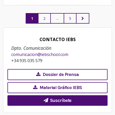
on
Paginación
PAGE
PAGE
PAGE
NEXT
1
2
…
5
PAGE
de
CONTACTO IEBS
entradas
Dpto. Comunicación
comunicacion@iebschool.com
+34 935 035 579
Dossier de Prensa
Material Gráfico IEBS
Suscríbete