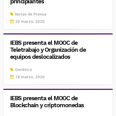
principiantes
Notas de Prensa
Posted
30 marzo, 2020
on
IEBS presenta el MOOC de
Teletrabajo y Organización de
equipos deslocalizados
Genérico
Posted
18 marzo, 2020
on
IEBS presenta el MOOC de
Blockchain y criptomonedas