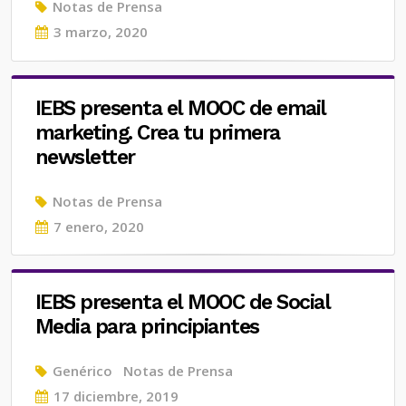
Notas de Prensa
Posted
3 marzo, 2020
on
IEBS presenta el MOOC de email
marketing. Crea tu primera
newsletter
Notas de Prensa
Posted
7 enero, 2020
on
IEBS presenta el MOOC de Social
Media para principiantes
Genérico
Notas de Prensa
Posted
17 diciembre, 2019