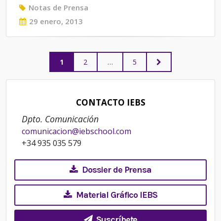
Notas de Prensa
Posted
29 enero, 2013
on
Paginación
PAGE
PAGE
PAGE
NEXT
1
2
…
5
PAGE
de
CONTACTO IEBS
entradas
Dpto. Comunicación
comunicacion@iebschool.com
+34 935 035 579
Dossier de Prensa
Material Gráfico IEBS
Suscríbete