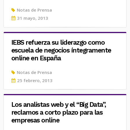
Notas de Prensa
Posted
31 mayo, 2013
on
IEBS refuerza su liderazgo como
escuela de negocios íntegramente
online en España
Notas de Prensa
Posted
25 febrero, 2013
on
Los analistas web y el “Big Data”,
reclamos a corto plazo para las
empresas online