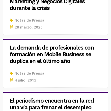
Marketing y Negocios Digitales
durante la crisis
Notas de Prensa
Posted
28 marzo, 2020
on
La demanda de profesionales con
formación en Mobile Business se
duplica en el último año
Notas de Prensa
Posted
4 julio, 2013
on
El periodismo encuentra en la red
una vía para frenar el desempleo