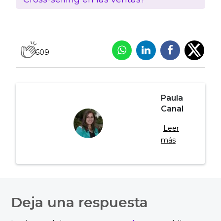
609
Paula
Canal
Leer
más
Navegación
de
Deja una respuesta
entradas