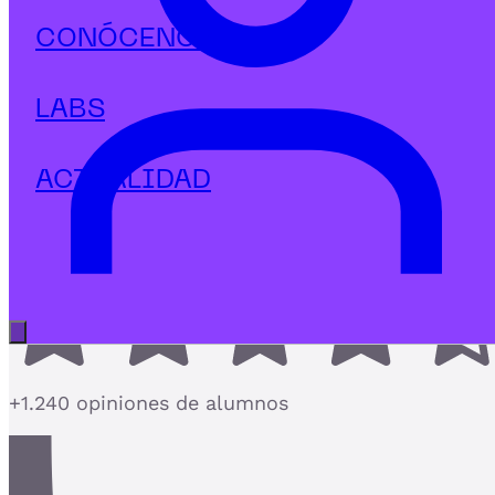
Marketing Digital
CONÓCENOS
Executive Máster en Marketing
Digital, Analítica y UX
LABS
El Executive Máster de Marketing Digital más
completo con Analítica y UX
ACTUALIDAD
4,7
Abrir menú principal
+1.240 opiniones de alumnos