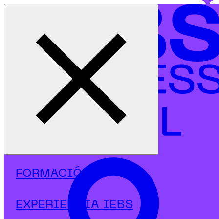
Cerrar menú
Inicio
|
Programas
|
Másters
|
Marketing Digital
|
Executive Máster en Marketing Digital, Analítica y UX
FORMACIÓN
EXPERIENCIA IEBS