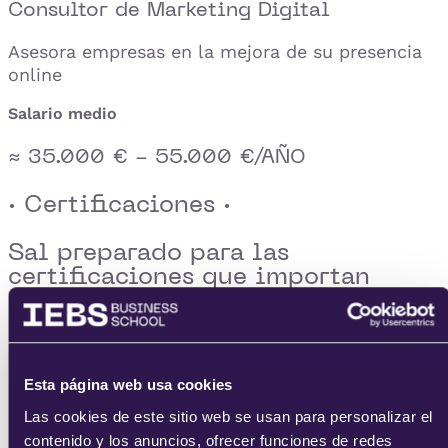
Consultor de Marketing Digital
Asesora empresas en la mejora de su presencia
online
Salario medio
≈ 35.000 € - 55.000 €/AÑO
· Certificaciones ·
Sal preparado para las
certificaciones que importan
El máster te alinea con los estándares reconocido
internacionalmente. Al terminar, tendrás el
conocimiento para presentarte a las
Esta página web usa cookies
certificaciones más valoradas por las empresas.
Las cookies de este sitio web se usan para personalizar el
contenido y los anuncios, ofrecer funciones de redes