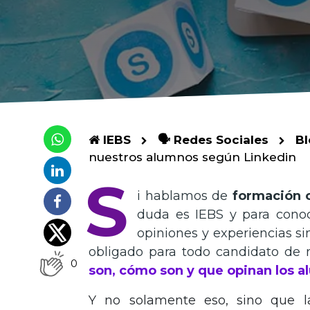
IEBS
🗣 Redes Sociales
Bl
nuestros alumnos según Linkedin
S
i hablamos de
formación 
duda es IEBS y para cono
opiniones y experiencias s
obligado para todo candidato de 
0
son, cómo son y que opinan los 
Y no solamente eso, sino que 