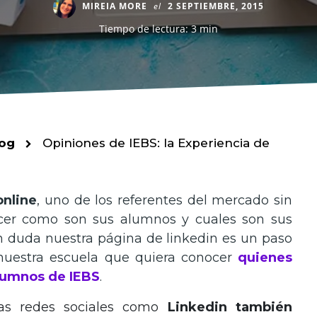
MIREIA MORE
el
2 SEPTIEMBRE, 2015
Tiempo de lectura: 3 min
og
Opiniones de IEBS: la Experiencia de
online
, uno de los referentes del mercado sin
cer como son sus alumnos y cuales son sus
in duda nuestra página de linkedin es un paso
nuestra escuela que quiera conocer
quienes
alumnos de IEBS
.
las redes sociales como
Linkedin también