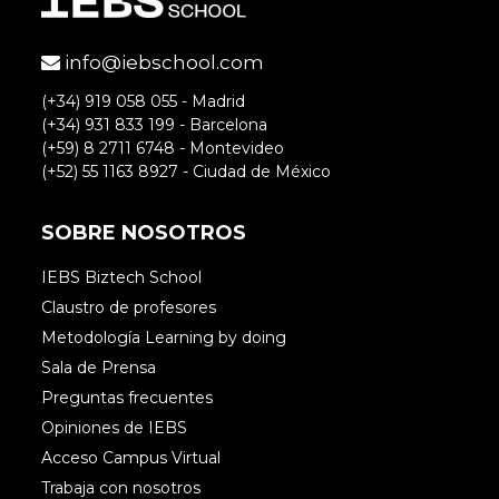
Muchas gracias por tu comentario y
tu recomendación.
info@iebschool.com
Saludos.
(+34) 919 058 055 - Madrid
(+34) 931 833 199 - Barcelona
(+59) 8 2711 6748 - Montevideo
(+52) 55 1163 8927 - Ciudad de México
SOBRE NOSOTROS
Andrés
IEBS Biztech School
Claustro de profesores
Hola, saludos
Metodología Learning by doing
Como hacer publicidad, a mis ventas?
Sala de Prensa
Preguntas frecuentes
Opiniones de IEBS
Accede para responder
Acceso Campus Virtual
Trabaja con nosotros