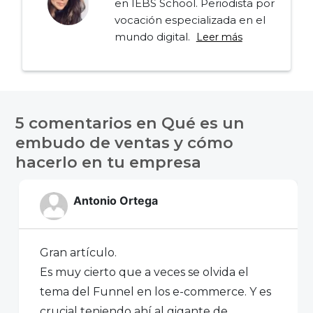
en IEBS School. Periodista por
vocación especializada en el
mundo digital.
Leer más
Navegación
de
5 comentarios en
Qué es un
entradas
embudo de ventas y cómo
hacerlo en tu empresa
Antonio Ortega
Gran artículo.
Es muy cierto que a veces se olvida el
tema del Funnel en los e-commerce. Y es
crucial teniendo ahí al gigante de