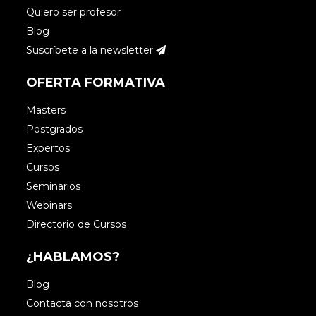
Quiero ser profesor
Ana Martín del Campo
Blog
Suscríbete a la newsletter
Buenos días Andrés,
OFERTA FORMATIVA
Te invito a leer alguno de nuestros
Masters
recursos en los que encontrarás
Postgrados
respuestas esa pregunta:
Expertos
https://www.iebschool.com/recursos/
Cursos
Seminarios
Un saludo, que tengas buen día.
Webinars
Directorio de Cursos
¿HABLAMOS?
Blog
Contacta con nosotros