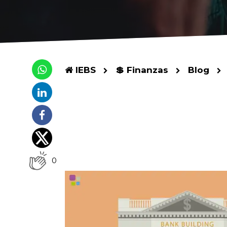
IEBS
💲 Finanzas
Blog
0