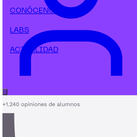
Marketing Digital
CONÓCENOS
Máster en SEO y SEM
El Máster de SEO más completo que integra SEM 
LABS
publicidad digital sincronizados
ACTUALIDAD
4,7
Abrir menú principal
+1.240 opiniones de alumnos