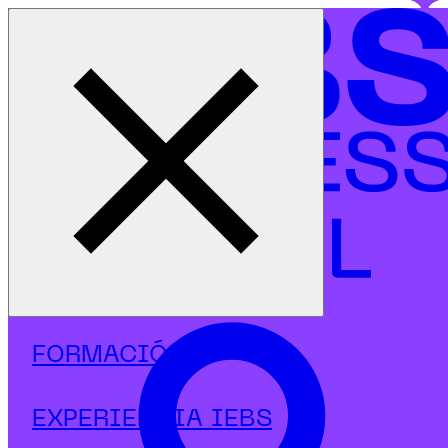
Cerrar menú
Inicio
|
Programas
|
Másters
|
SEO/SEM
|
Máster en SEO y SEM
FORMACIÓN
EXPERIENCIA IEBS