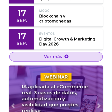
17
MOOC
Blockchain y
SEP.
criptomonedas
17
EVENTOS
Digital Growth & Marketing
SEP.
Day 2026
Ver más
WEBINAR
IA aplicada al eCommerce
real: 3 casos de datos,
automatización y
visibilidad que puedes
Anterior
Sigui
replicar