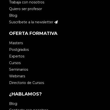
Trabaja con nosotros
de personal.
Quiero ser profesor
Blog
Accede para responder
Suscríbete a la newsletter
OFERTA FORMATIVA
Masters
María
Postgrados
Expertos
Hola, me gustaría conocer ejemplos de
Cursos
empresas españolas que funcionen bajo
Seminarios
Webinars
este modelo.
Directorio de Cursos
Gracias.
¿HABLAMOS?
Blog
Accede para responder