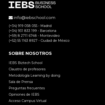
Judit Izquierdo
info@iebschool.com
(+34) 919 058 055 - Madrid
Hola María
(+34) 931 833 199 - Barcelona
seguro que en España también existen
(+59) 8 2711 6748 - Montevideo
(+52) 55 1163 8927 - Ciudad de México
este tipo de casos aunque bastante difícil
de identificar, sobre todo porque
SOBRE NOSOTROS
culturalmente las empresas no tienden a
comunicar sus estructuras
IEBS Biztech School
organizacionales, salvo en sus ámbitos
Claustro de profesores
internos. Pero de la misma forma que en
Metodología Learning by doing
USA, será más fácil encontrarlo en
Sala de Prensa
startups o nuevas empresas, con modelos
Preguntas frecuentes
más flexibles, que en grandes compañías
Opiniones de IEBS
Acceso Campus Virtual
ya implantadas y con grandes estructuras