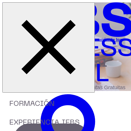
Cerrar menú
Inicio
|
Recursos
|
Webinar: People Analytics y la transformación de los
RRHH
digital
biblioteca
Accede a más de 150 Recursos, Guías,
eBooks,Plantillas, Estudios y Herramientas Gratuitas
FORMACIÓN
EXPERIENCIA IEBS