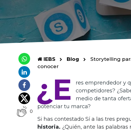
IEBS
Blog
Storytelling pa
conocer
¿E
res emprendedor y qu
competidores?
¿Sabe
medio de tanta ofer
potenciar tu marca?
0
Si has contestado Sí a las tres preg
historia.
¿Quién, ante las palabras