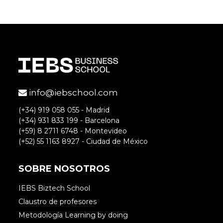
Gracias a ti Maria Nuria por el
comentario. Seguro que sí te hace la
misma gracia, de eso se trata: hay que
reírse de uno mismo y de estas
situaciones 🙂
info@iebschool.com
(+34) 919 058 055 - Madrid
(+34) 931 833 199 - Barcelona
(+59) 8 2711 6748 - Montevideo
(+52) 55 1163 8927 - Ciudad de México
maika
SOBRE NOSOTROS
IEBS Biztech School
Gracias por este toque de humor y por
Claustro de profesores
haber sabido elegir tan bien con esas caras
Metodología Learning by doing
situaciones diarias.!!!