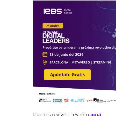
Puedes revivir el evento
aquí
.