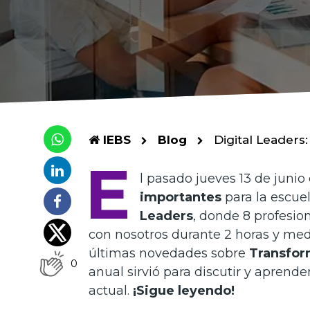
IEBS
Blog
Digital Leaders
E
l pasado jueves 13 de juni
importantes
para la escue
Leaders
, donde 8 profesio
con nosotros durante 2 horas y med
últimas novedades sobre
Transfor
0
anual sirvió para discutir y aprender
actual.
¡Sigue leyendo!