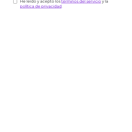
He leído y acepto los
términos del servicio
y la
política de privacidad
.