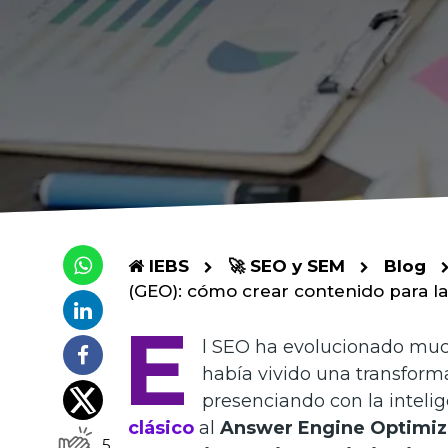
IEBS
🚀 SEO y SEM
Blog
(GEO): cómo crear contenido para l
E
l SEO ha evolucionado much
había vivido una transfor
presenciando con la inteligen
clásico
al
Answer Engine Optimiz
5