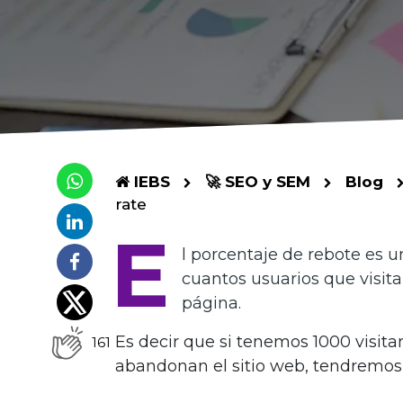
IEBS
🚀 SEO y SEM
Blog
rate
E
l porcentaje de rebote es
cuantos usuarios que visit
página.
Es decir que si tenemos 1000 visitan
161
abandonan el sitio web, tendremos 