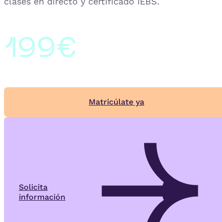
clases en directo y certificado IEBS.
199€
Matricúlate ya
Solicita
información