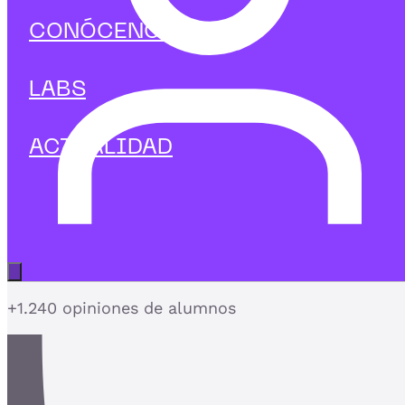
Big data & IA
CONÓCENOS
Curso de iniciación a Python
Empieza a programar en Python desde cero y crea
LABS
tus primeras soluciones con un enfoque práctico.
ACTUALIDAD
4,7
Abrir menú principal
+1.240 opiniones de alumnos