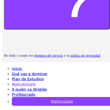
Inicio
Qué vas a dominar
Plan de Estudios
Metodología
A quién va dirigido
Profesorado
Matricúlate