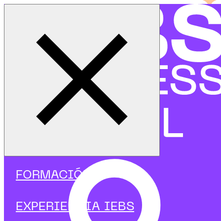
Cerrar menú
Inicio
|
Programas
|
Cursos
|
Big Data
|
Curso de iniciación a Python
FORMACIÓN
EXPERIENCIA IEBS