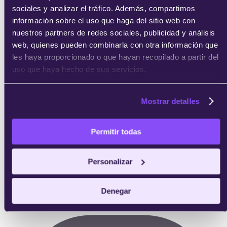
sociales y analizar el tráfico. Además, compartimos
Consigue tu certificado
información sobre el uso que haga del sitio web con
nuestros partners de redes sociales, publicidad y análisis
Completas las prácticas y obtienes tu certificado
web, quienes pueden combinarla con otra información que
acreditativo de IEBS.
les haya proporcionado o que hayan recopilado a partir del
uso que haya hecho de sus servicios.
Mostrar detalles
Permitir todas
Personalizar
Denegar