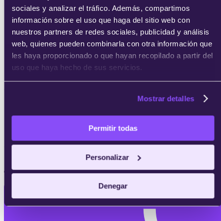
sociales y analizar el tráfico. Además, compartimos
información sobre el uso que haga del sitio web con
Microsoft certifies: Security, Compliance and Identity
Fundamentals (SC-900)
nuestros partners de redes sociales, publicidad y análisis
web, quienes pueden combinarla con otra información que
les haya proporcionado o que hayan recopilado a partir del
uso que haya hecho de sus servicios.
Certificación Microsoft Azure Administrator (AZ-104)
Mostrar detalles
Permitir todas
Certificación Azure Fundamentals (AZ-900)
Personalizar
¿Buscas alguna de estas certificaciones?
Denegar