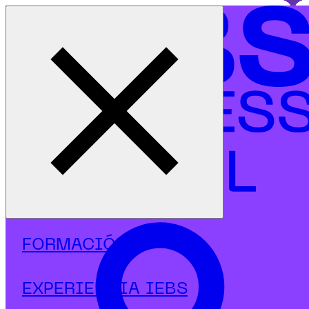
Cerrar menú
Inicio
|
Programas
|
Diplomados
|
Inteligencia Artificial
|
Diplomado en Inteligencia Artificial y Marketing Digital
FORMACIÓN
EXPERIENCIA IEBS