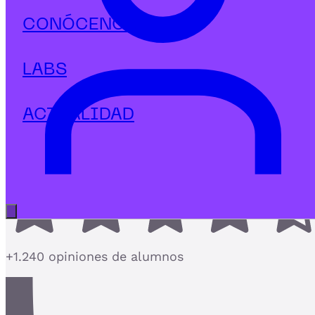
Big data & IA
CONÓCENOS
Diplomado en Inteligencia
Artificial y Marketing Digital
LABS
El postgrado de IA más práctico aplicado al
Marketing Digital con ROI real
ACTUALIDAD
4,7
Abrir menú principal
+1.240 opiniones de alumnos