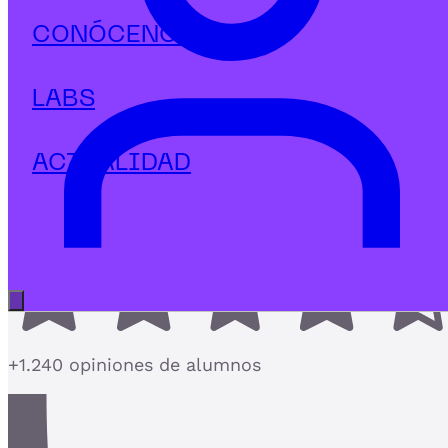
Marketing Digital
CONÓCENOS
Diplomado en SEO, contenidos y
automatización con IA
LABS
El postgrado de SEO más completo con
Contenidos e IA como aliada del posicionamiento
ACTUALIDAD
4,7
Abrir menú principal
+1.240 opiniones de alumnos