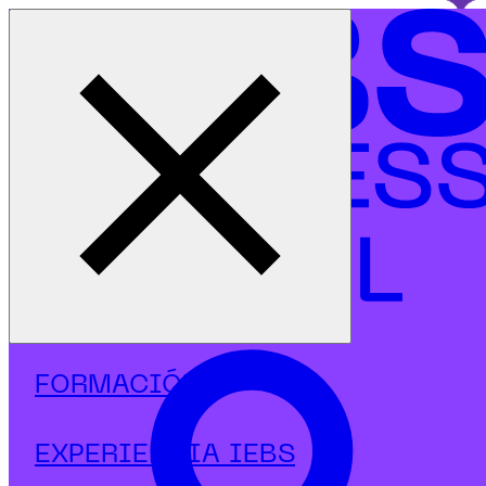
Cerrar menú
Inicio
|
Programas
|
Diplomados
|
SEO/SEM
|
Diplomado en SEO, contenidos y automatización con IA
FORMACIÓN
EXPERIENCIA IEBS