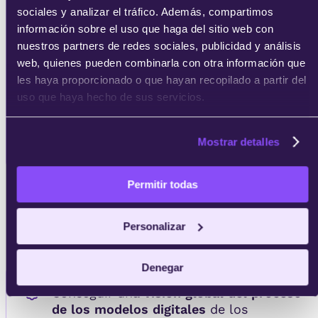
sociales y analizar el tráfico. Además, compartimos
información sobre el uso que haga del sitio web con
nuestros partners de redes sociales, publicidad y análisis
Contacta vía
web, quienes pueden combinarla con otra información que
WhatsApp
les haya proporcionado o que hayan recopilado a partir del
uso que haya hecho de sus servicios.
Mostrar detalles
Permitir todas
· Competencias ·
De gestionar tareas a
liderar la
Personalizar
entrega de valor
Denegar
Conseguir una
visión global del proceso
de los modelos digitales
de los