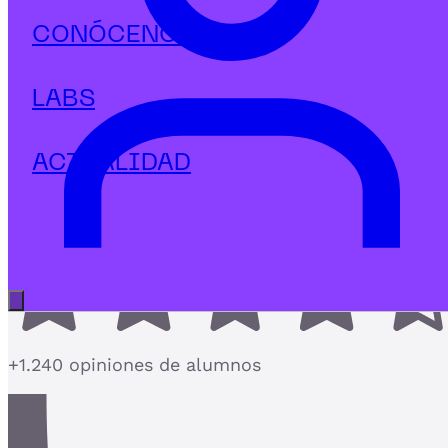
Tecnología
CONÓCENOS
Diplomado en Fintech y Banca
Digital
LABS
El postgrado de Fintech más aplicado con Banca
Digital y regulación PSD2
ACTUALIDAD
4,7
Abrir menú principal
+1.240 opiniones de alumnos