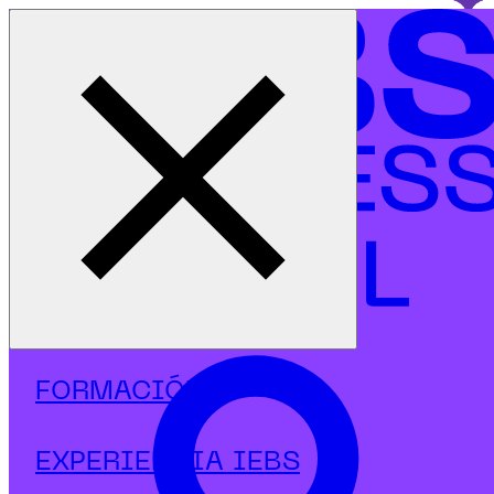
Cerrar menú
Inicio
|
Programas
|
Diplomados
|
Fintech
|
Diplomado en Fintech y Banca Digital
FORMACIÓN
EXPERIENCIA IEBS