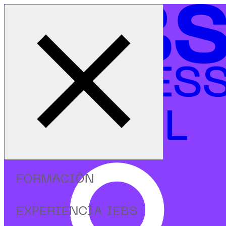
Cerrar menú
Inicio
contacto
Si tengas una duda o quieres enviarnos un comentario
sugerirnos un nuevo curso o simplemente saludarnos,
rellena este formulario y nos pondremos en contacto
contigo en la mayor brevedad posible.
Hablemos
, ¡estamos del otro lado!
FORMACIÓN
Nos encanta escuchar a nuestra comunidad.
EXPERIENCIA IEBS
Si tienes una duda, una idea, un comentario o simplemente
quieres saludarnos, estamos a un clic de distancia.