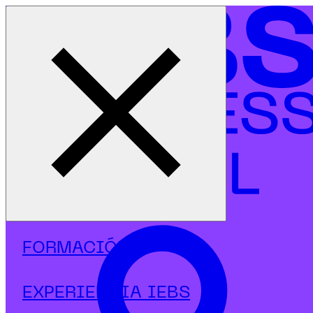
Cerrar menú
Inicio
|
Programas
|
Maestrías
|
Fintech
|
Maestría en Financial Controlling y Power BI
FORMACIÓN
EXPERIENCIA IEBS