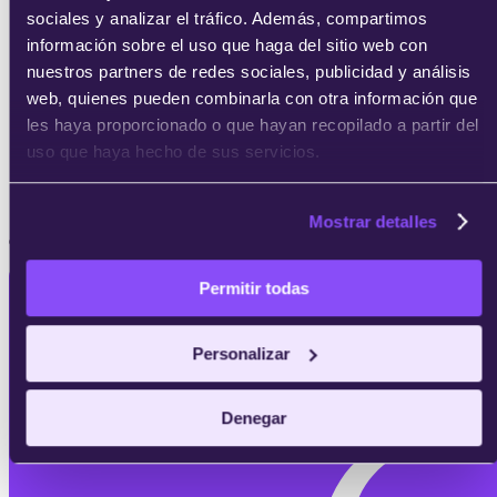
internacionalmente. Al terminar, tendrás el
sociales y analizar el tráfico. Además, compartimos
conocimiento para presentarte a las
información sobre el uso que haga del sitio web con
certificaciones más valoradas por las empresas.
nuestros partners de redes sociales, publicidad y análisis
web, quienes pueden combinarla con otra información que
les haya proporcionado o que hayan recopilado a partir del
uso que haya hecho de sus servicios.
Microsoft certified: Azure AI Fundamentals (AI-900)
Mostrar detalles
¿Buscas alguna de estas certificaciones?
Permitir todas
Personalizar
Denegar
Solicita
información