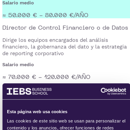
Salario medio
≈ 50.000 € - 80.000 €/AÑO
Director de Control Financiero o de Datos
Dirige los equipos encargados del análisis
financiero, la gobernanza del dato y la estrategia
de reporting corporativo
Salario medio
≈ 70.000 € - 120.000 €/AÑO
· Certificaciones ·
Sal preparado para las
certificaciones que importan
Esta página web usa cookies
Las cookies de este sitio web se usan para personalizar el
El máster te alinea con los estándares reconocido
contenido y los anuncios, ofrecer funciones de redes