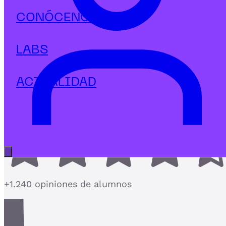
Tecnología
CONÓCENOS
Maestría en Financial Controlling
y Power BI
LABS
El Máster de Financial Analytics que une
Controlling y Power BI
ACTUALIDAD
4,7
Abrir menú principal
+1.240 opiniones de alumnos