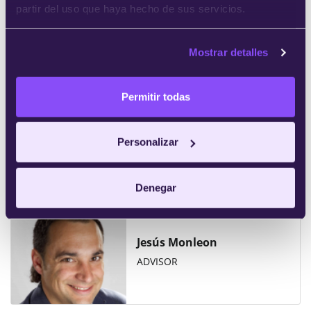
partir del uso que haya hecho de sus servicios.
PARTNER
Mostrar detalles
Permitir todas
Ferrán Burriel
PARTNER
Personalizar
Denegar
Jesús Monleon
ADVISOR