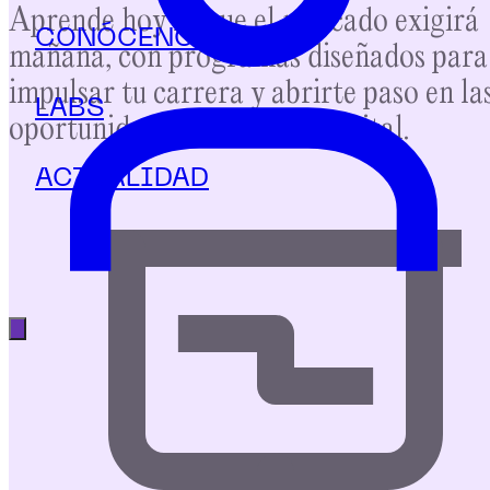
Aprende hoy lo que el mercado exigirá
CONÓCENOS
mañana, con programas diseñados para
impulsar tu carrera y abrirte paso en la
LABS
oportunidades del mundo digital.
ACTUALIDAD
Abrir menú principal