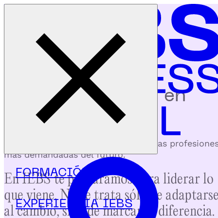
Cerrar menú
Inicio
|
Programas
oferta formativa en
iebs
Toda la formación innovadora para las profesione
más demandadas del futuro.
FORMACIÓN
En IEBS te preparamos para liderar lo
que viene.
No se trata sólo de adaptars
EXPERIENCIA IEBS
al cambio, sino de marcar la diferencia.