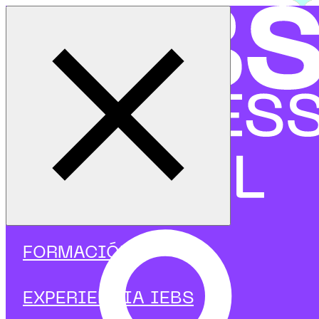
Cerrar menú
Inicio
|
Programas
|
Programas focalizados
|
Finanzas
|
Curso en Gestión económica
FORMACIÓN
EXPERIENCIA IEBS