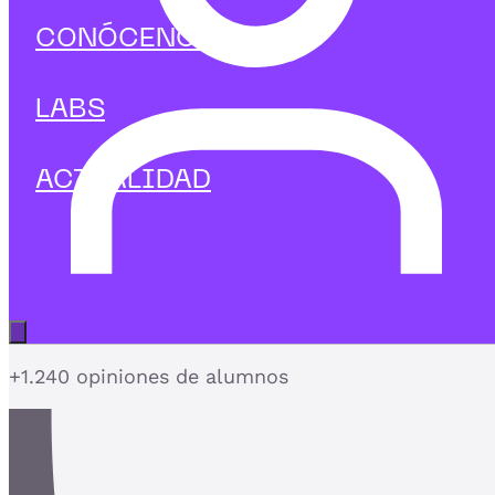
Management
CONÓCENOS
Curso en Gestión económica
Aplica las normas NIIF y presenta información
LABS
financiera con estándares globales
ACTUALIDAD
4,7
Abrir menú principal
+1.240 opiniones de alumnos