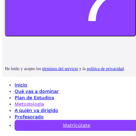
Inicio
Qué vas a dominar
Plan de Estudios
Metodología
A quién va dirigido
Profesorado
Matricúlate