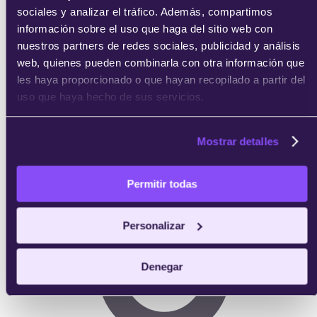
sociales y analizar el tráfico. Además, compartimos
información sobre el uso que haga del sitio web con
04
nuestros partners de redes sociales, publicidad y análisis
web, quienes pueden combinarla con otra información que
les haya proporcionado o que hayan recopilado a partir del
Consigue tu certificado
uso que haya hecho de sus servicios.
Completas las prácticas y obtienes tu certificado
Mostrar detalles
acreditativo de IEBS.
Permitir todas
Personalizar
Denegar