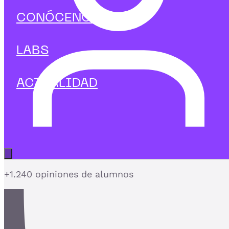
Management
CONÓCENOS
Curso en Metodología OKR
Alinea tu organización con OKRs y alcanza
LABS
objetivos ambiciosos con claridad
ACTUALIDAD
4,7
Abrir menú principal
+1.240 opiniones de alumnos