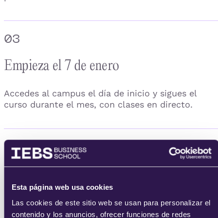
03
Empieza el 7 de enero
Accedes al campus el día de inicio y sigues el
curso durante el mes, con clases en directo.
04
Consigue tu certificado
Esta página web usa cookies
Completas las prácticas y obtienes tu certificado
Las cookies de este sitio web se usan para personalizar el
acreditativo de IEBS.
contenido y los anuncios, ofrecer funciones de redes