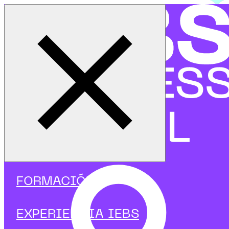
Cerrar menú
Inicio
|
Programas
|
Programas focalizados
|
Agile & Scrum
|
Curso en Metodología OKR
FORMACIÓN
EXPERIENCIA IEBS