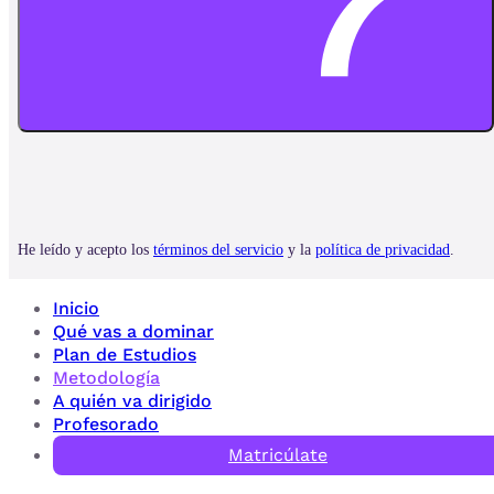
Inicio
Qué vas a dominar
Plan de Estudios
Metodología
A quién va dirigido
Profesorado
Matricúlate