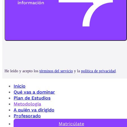
Inicio
Qué vas a dominar
Plan de Estudios
Metodología
A quién va dirigido
Profesorado
Matricúlate