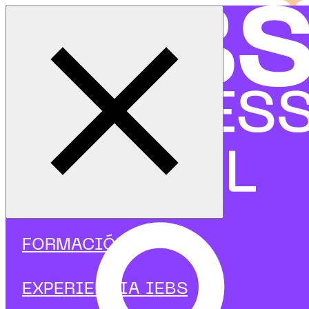
Cerrar menú
Inicio
|
Programas
|
Programas focalizados
|
Data Science
|
Curso en Procesamiento de Lenguaje Natural
FORMACIÓN
EXPERIENCIA IEBS