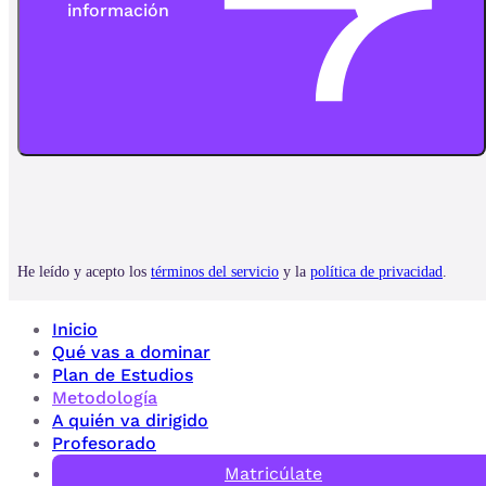
Inicio
Qué vas a dominar
Plan de Estudios
Metodología
A quién va dirigido
Profesorado
Matricúlate