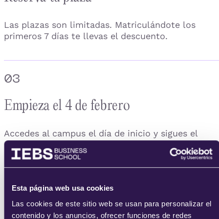
Las plazas son limitadas. Matriculándote los
primeros 7 días te llevas el descuento.
03
Empieza el 4 de febrero
Accedes al campus el día de inicio y sigues el
curso durante el mes, con clases en directo.
04
Esta página web usa cookies
Las cookies de este sitio web se usan para personalizar el
Consigue tu certificado
contenido y los anuncios, ofrecer funciones de redes