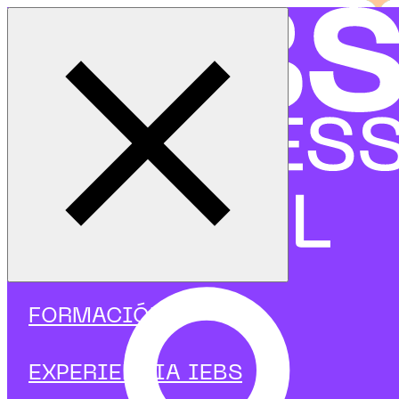
Cerrar menú
Inicio
|
Programas
|
Programas focalizados
|
UX, UI y CX
|
Curso de Técnicas de Evaluación de Usabilidad
FORMACIÓN
EXPERIENCIA IEBS