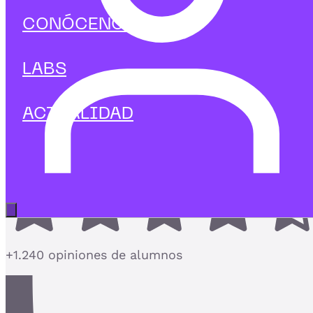
Marketing Digital
CONÓCENOS
Curso de Técnicas de Evaluación d
Usabilidad
LABS
Evalúa la experiencia de usuario con datos y
mejora tu producto con criterio
ACTUALIDAD
4,7
Abrir menú principal
+1.240 opiniones de alumnos