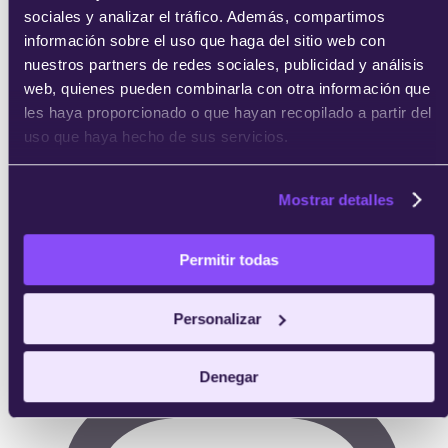
sociales y analizar el tráfico. Además, compartimos
información sobre el uso que haga del sitio web con
Completas las prácticas y obtienes tu certificado
nuestros partners de redes sociales, publicidad y análisis
acreditativo de IEBS.
web, quienes pueden combinarla con otra información que
les haya proporcionado o que hayan recopilado a partir del
uso que haya hecho de sus servicios.
Mostrar detalles
Permitir todas
Personalizar
Denegar