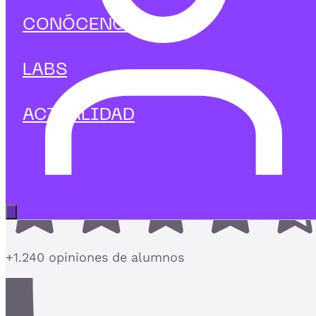
Big data & IA
CONÓCENOS
Curso de IA aplicado a Atención al
Cliente
LABS
IA aplicada a Atención al Cliente: mejora la
experiencia y automatiza
ACTUALIDAD
4,7
Abrir menú principal
+1.240 opiniones de alumnos