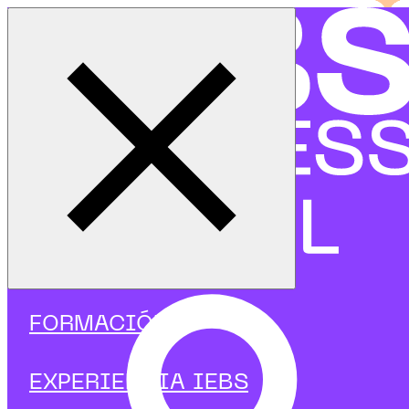
Cerrar menú
Inicio
|
Programas
|
Cursos
|
Inteligencia Artificial
|
Curso de IA aplicado a Atención al Cliente
FORMACIÓN
EXPERIENCIA IEBS