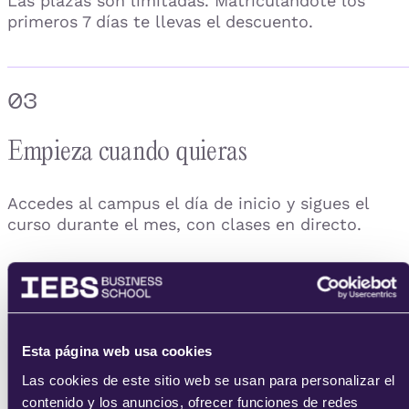
Las plazas son limitadas. Matriculándote los
primeros 7 días te llevas el descuento.
03
Empieza cuando quieras
Accedes al campus el día de inicio y sigues el
curso durante el mes, con clases en directo.
04
Consigue tu certificado
Esta página web usa cookies
Las cookies de este sitio web se usan para personalizar el
contenido y los anuncios, ofrecer funciones de redes
Completas las prácticas y obtienes tu certificado