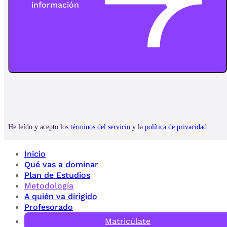
Inicio
Qué vas a dominar
Plan de Estudios
Metodología
A quién va dirigido
Profesorado
Matricúlate