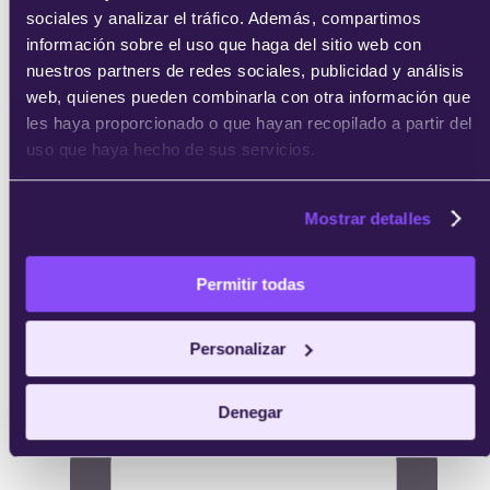
sociales y analizar el tráfico. Además, compartimos
acreditativo de IEBS.
información sobre el uso que haga del sitio web con
nuestros partners de redes sociales, publicidad y análisis
web, quienes pueden combinarla con otra información que
les haya proporcionado o que hayan recopilado a partir del
uso que haya hecho de sus servicios.
Mostrar detalles
Permitir todas
Personalizar
Denegar