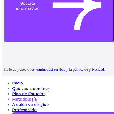
Inicio
Qué vas a dominar
Plan de Estudios
Metodología
A quién va dirigido
Profesorado