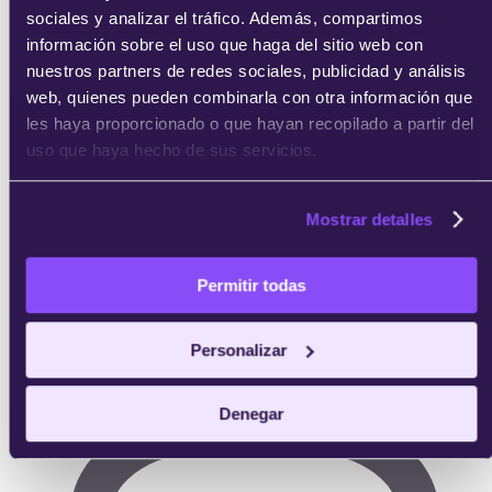
sociales y analizar el tráfico. Además, compartimos
Completas las prácticas y obtienes tu certificado
información sobre el uso que haga del sitio web con
acreditativo de IEBS.
nuestros partners de redes sociales, publicidad y análisis
web, quienes pueden combinarla con otra información que
les haya proporcionado o que hayan recopilado a partir del
uso que haya hecho de sus servicios.
Mostrar detalles
Permitir todas
Personalizar
Denegar