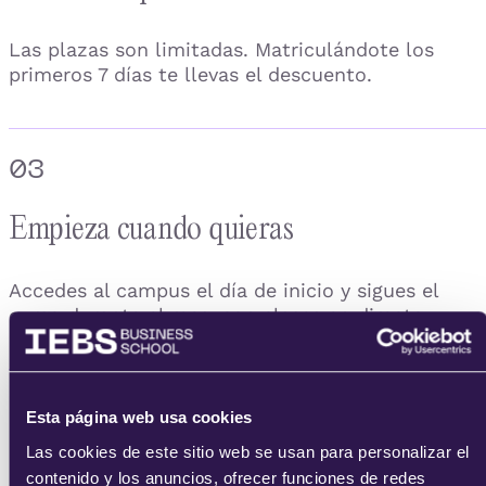
Las plazas son limitadas. Matriculándote los
primeros 7 días te llevas el descuento.
03
Empieza cuando quieras
Accedes al campus el día de inicio y sigues el
curso durante el mes, con clases en directo.
04
Esta página web usa cookies
Las cookies de este sitio web se usan para personalizar el
Consigue tu certificado
contenido y los anuncios, ofrecer funciones de redes