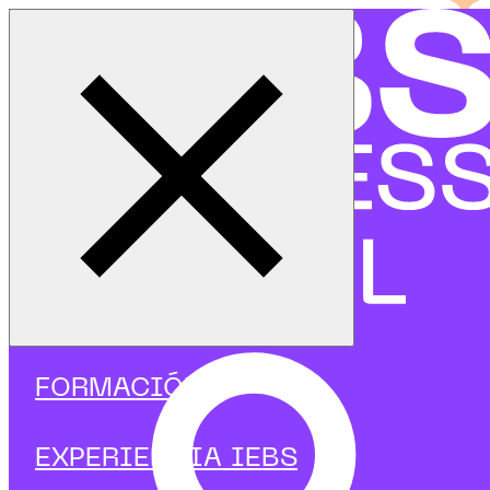
Cerrar menú
Inicio
|
Programas
|
Cursos
|
Big data & IA
|
Curso de introducción a Data Driven con IA generativa
FORMACIÓN
EXPERIENCIA IEBS