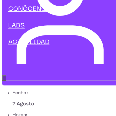
CONÓCENOS
LABS
ACTUALIDAD
Apúntate
Gratis
Abrir menú principal
Fecha:
7 Agosto
Horas: