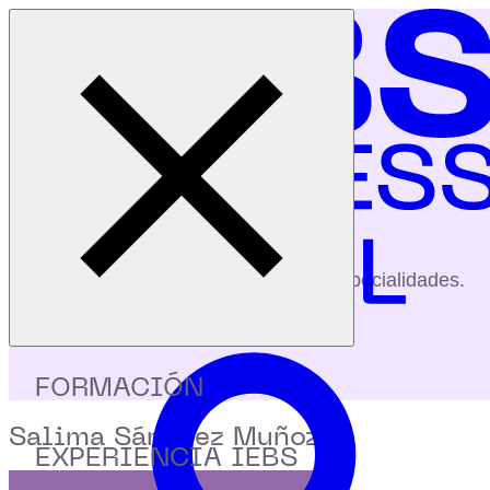
Cerrar menú
Inicio
|
Profesores
|
Salima Sánchez Muñoz
profesores
Conoce a nuestros profesores y sus especialidades.
FORMACIÓN
Salima Sánchez Muñoz
EXPERIENCIA IEBS