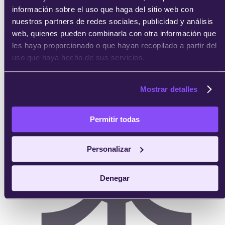
Alumni Xperience
información sobre el uso que haga del sitio web con
Faculty Xperience
nuestros partners de redes sociales, publicidad y análisis
Opiniones de IEBS
web, quienes pueden combinarla con otra información que
Trabaja con nosotros
les haya proporcionado o que hayan recopilado a partir del
Quiero ser profesor
Contacta con nosotros
uso que haya hecho de sus servicios.
Quiero ser partner
Mostrar detalles
Permitir todas
Personalizar
Denegar