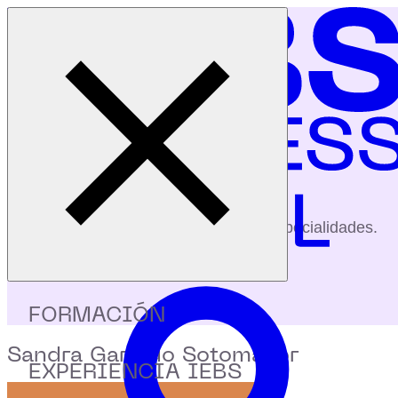
Cerrar menú
Inicio
|
Profesores
|
Sandra Garrido Sotomayor
profesores
Conoce a nuestros profesores y sus especialidades.
FORMACIÓN
Sandra Garrido Sotomayor
EXPERIENCIA IEBS