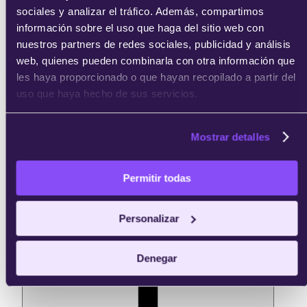
sociales y analizar el tráfico. Además, compartimos
información sobre el uso que haga del sitio web con
nuestros partners de redes sociales, publicidad y análisis
web, quienes pueden combinarla con otra información que
les haya proporcionado o que hayan recopilado a partir del
uso que haya hecho de sus servicios.
Mostrar detalles
Video
Cómo dominar las
Permitir todas
tendencias del mercado
laboral digital
Personalizar
Descargar
Denegar