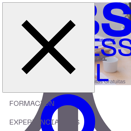
Cerrar menú
Inicio
|
Recursos
|
Errores en Social Media que no deberías cometer
digital
biblioteca
Accede a más de 150 Recursos, Guías,
eBooks,Plantillas, Estudios y Herramientas Gratuitas
FORMACIÓN
EXPERIENCIA IEBS